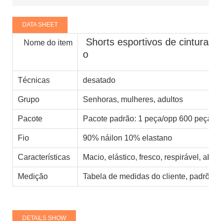
DATA SHEET
Shorts esportivos de cintura l
Nome do item
o
Técnicas
desatado
Grupo
Senhoras, mulheres, adultos
Pacote
Pacote padrão: 1 peça/opp 600 peças/
Fio
90% náilon 10% elastano
Características
Macio, elástico, fresco, respirável, abs
Medição
Tabela de medidas do cliente, padrões
DETAILS SHOW