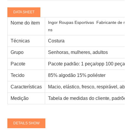
DATA SHEET
Ingor Roupas Esportivas
Fabricante de roup
Nome do item
ns
Técnicas
Costura
Grupo
Senhoras, mulheres, adultos
Pacote
Pacote padrão: 1 peça/opp 100 peças/c
Tecido
85% algodão 15% poliéster
Características
Macio, elástico, fresco, respirável, abs
Medição
Tabela de medidas do cliente, padrões 
DETAILS SHOW